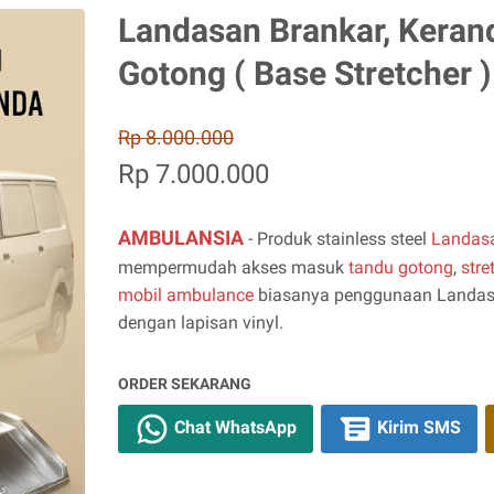
Landasan Brankar, Keran
Gotong ( Base Stretcher )
Rp 8.000.000
Rp 7.000.000
AMBULANSIA
- Produk stainless steel
Landasa
mempermudah akses masuk
tandu gotong
,
stre
mobil ambulance
biasanya penggunaan Landasa
dengan lapisan vinyl.
ORDER SEKARANG
Chat WhatsApp
Kirim SMS