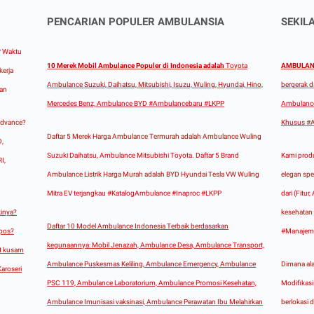
PENCARIAN POPULER AMBULANSIA
SEKIL
?
Waktu
10 Merek Mobil Ambulance Populer di Indonesia adalah
Toyota
AMBULANS
kerja
Ambulance Suzuki, Daihatsu, Mitsubishi, Isuzu, Wuling, Hyundai, Hino,
bergerak d
aan
Mercedes Benz, Ambulance BYD #Ambulancebaru #LKPP
Ambulance
Advance?
Khusus #A
Daftar 5 Merek Harga Ambulance Termurah adalah Ambulance Wuling
D,
Suzuki Daihatsu, Ambulance Mitsubishi Toyota. Daftar 5 Brand
Kami produ
I,
Ambulance Listrik Harga Murah adalah BYD Hyundai Tesla VW Wuling
elegan spes
Mitra EV terjangkau #KatalogAmbulance #Inaproc #LKPP
dari (Fitu
inya?
kesehatan 
Daftar 10 Model Ambulance Indonesia Terbaik berdasarkan
opos?
#Manajem
kegunaannya: Mobil Jenazah, Ambulance Desa, Ambulance Transport,
at kusam
Ambulance Puskesmas Keliling, Ambulance Emergency, Ambulance
Dimana ala
aroseri
PSC 119, Ambulance Laboratorium, Ambulance Promosi Kesehatan,
Modifikas
Ambulance Imunisasi vaksinasi, Ambulance Perawatan Ibu Melahirkan
berlokasi 