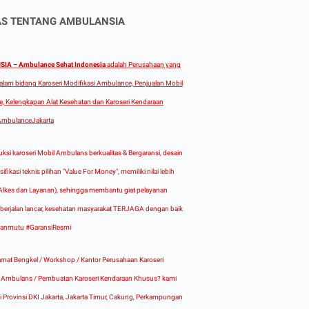
AS TENTANG AMBULANSIA
IA – Ambulance Sehat Indonesia
adalah Perusahaan yang
alam bidang Karoseri Modifikasi Ambulance, Penjualan Mobil
, Kelengkapan Alat Kesehatan dan Karoseri Kendaraan
mbulanceJakarta
ksi karoseri Mobil Ambulans berkualitas & Bergaransi, desain
ifikasi teknis pilihan "Value For Money", memiliki nilai lebih
r, Alkes dan Layanan), sehingga membantu giat pelayanan
berjalan lancar, kesehatan masyarakat TERJAGA dengan baik
anmutu #GaransiResmi
mat Bengkel / Workshop / Kantor Perusahaan Karoseri
i Ambulans / Pembuatan Karoseri Kendaraan Khusus? kami
di Provinsi DKI Jakarta, Jakarta Timur, Cakung, Perkampungan