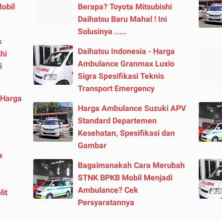
obil
Berapa? Toyota Mitsubishi
Daihatsu Baru Mahal ! Ini
Solusinya .....
s
Daihatsu Indonesia - Harga
hi
Ambulance Granmax Luxio
i
Sigra Spesifikasi Teknis
Transport Emergency
 Harga
Harga Ambulance Suzuki APV
Standard Departemen
Kesehatan, Spesifikasi dan
Gambar
a
Bagaimanakah Cara Merubah
STNK BPKB Mobil Menjadi
Ambulance? Cek
lit
Persyaratannya