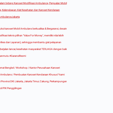
alam bidang Karoseri Modifikasi Ambulance, Penjualan Mobil
, Kelengkapan Alat Kesehatan dan Karoseri Kendaraan
mbulanceJakarta
ksi karoseri Mobil Ambulans berkualitas & Bergaransi, desain
ifikasi teknis pilihan "Value For Money", memiliki nilai lebih
r, Alkes dan Layanan), sehingga membantu giat pelayanan
berjalan lancar, kesehatan masyarakat TERJAGA dengan baik
anmutu #GaransiResmi
mat Bengkel / Workshop / Kantor Perusahaan Karoseri
i Ambulans / Pembuatan Karoseri Kendaraan Khusus? kami
di Provinsi DKI Jakarta, Jakarta Timur, Cakung, Perkampungan
ecil PIK Penggilingan