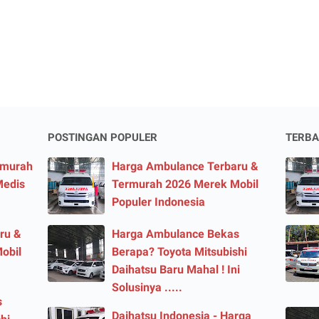
POSTINGAN POPULER
TERBA
rmurah
Harga Ambulance Terbaru &
Medis
Termurah 2026 Merek Mobil
Populer Indonesia
ru &
Harga Ambulance Bekas
obil
Berapa? Toyota Mitsubishi
Daihatsu Baru Mahal ! Ini
Solusinya .....
s
Daihatsu Indonesia - Harga