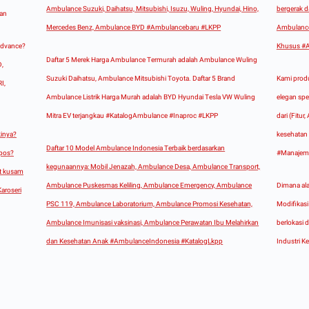
Ambulance Suzuki, Daihatsu, Mitsubishi, Isuzu, Wuling, Hyundai, Hino,
bergerak d
aan
Mercedes Benz, Ambulance BYD #Ambulancebaru #LKPP
Ambulance
Advance?
Khusus #A
Daftar 5 Merek Harga Ambulance Termurah adalah Ambulance Wuling
D,
Suzuki Daihatsu, Ambulance Mitsubishi Toyota. Daftar 5 Brand
Kami produ
I,
Ambulance Listrik Harga Murah adalah BYD Hyundai Tesla VW Wuling
elegan spes
Mitra EV terjangkau #KatalogAmbulance #Inaproc #LKPP
dari (Fitu
inya?
kesehatan 
Daftar 10 Model Ambulance Indonesia Terbaik berdasarkan
opos?
#Manajem
kegunaannya: Mobil Jenazah, Ambulance Desa, Ambulance Transport,
at kusam
Ambulance Puskesmas Keliling, Ambulance Emergency, Ambulance
Dimana ala
aroseri
PSC 119, Ambulance Laboratorium, Ambulance Promosi Kesehatan,
Modifikas
Ambulance Imunisasi vaksinasi, Ambulance Perawatan Ibu Melahirkan
berlokasi 
dan Kesehatan Anak #AmbulanceIndonesia #KatalogLkpp
Industri K