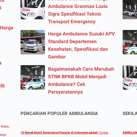
hi
Ambulance Granmax Luxio
i
Sigra Spesifikasi Teknis
Transport Emergency
 Harga
Harga Ambulance Suzuki APV
Standard Departemen
Kesehatan, Spesifikasi dan
Gambar
a
Bagaimanakah Cara Merubah
STNK BPKB Mobil Menjadi
Ambulance? Cek
lit
Persyaratannya
PENCARIAN POPULER AMBULANSIA
SEKIL
?
Waktu
10 Merek Mobil Ambulance Populer di Indonesia adalah
Toyota
AMBULANS
kerja