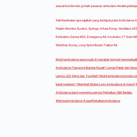
sesuai kondisi dan jumlah pesanan ambulans #waktupekerj
Alat Kesehatan apa sajakah yang terdapat pada Ambulance 
Pasien Monitor, Suction, Syringe, Infuse Pump, Ventilator, AE
Extrication Device KED, Emergency Kit, Incubator, CT Scan MR
Stretcher, Scoop, Long Spine Board, Fraktur Kit.
Mobil ambulance saya rusak di manakah tempat memperbaik
Ambulance Transport Brankar Rusak? Lemari Patah dan Ker
Lampu LED Sirine dan Toa Mati? Mobil ambulance kondisi c
karat ngelotok ? Membeli Sticker Logo Ambulance di mana? K
Ambulance kami menerima service Perbaikan S&K Berlaku
#ServiceAmbulance #JasaPerbaikanAmbulance