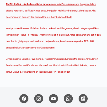
AMBULANSIA – Ambulance Sehat Indonesia
adalah Perusahaan yang bergerak dalam
bidang Karoseri Modifikasi Ambulance, Penjualan Mobil Ambulance, Kelengkapan Alat
Kesehatan dan Karoseri Kendaraan Khusus #AmbulanceJakarta
Kami produksi karoseri Mobil Ambulans berkualitas & Bergaransi, desain elegan spesifikasi
teknis pilihan "Value For Money", memiliki nilai lebih dari (Fitur, Alkes dan Layanan), sehingga
membantu giat pelayanan kesehatan berjalan lancar, kesehatan masyarakat TERJAGA
dengan baik #Manajemanmutu #GaransiResmi
Dimana alamat Bengkel / Workshop / Kantor Perusahaan Karoseri Modifikasi Ambulans /
Pembuatan Karoseri Kendaraan Khusus? kami berlokasi di Provinsi DKI Jakarta, Jakarta
Timur, Cakung, Perkampungan Industri Kecil PIK Penggilingan