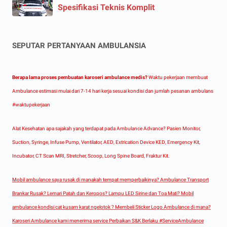
Spesifikasi Teknis Komplit
SEPUTAR PERTANYAAN AMBULANSIA
Berapa lama proses pembuatan karoseri ambulance medis?
Waktu pekerjaan membuat
Ambulance estimasi mulai dari 7-14 hari kerja sesuai kondisi dan jumlah pesanan ambulans
#waktupekerjaan
Alat Kesehatan apa sajakah yang terdapat pada Ambulance Advance? Pasien Monitor,
Suction, Syringe, Infuse Pump, Ventilator, AED, Extrication Device KED, Emergency Kit,
Incubator, CT Scan MRI, Stretcher, Scoop, Long Spine Board, Fraktur Kit.
Mobil ambulance saya rusak di manakah tempat memperbaikinya? Ambulance Transport
Brankar Rusak? Lemari Patah dan Keropos? Lampu LED Sirine dan Toa Mati? Mobil
ambulance kondisi cat kusam karat ngelotok ? Membeli Sticker Logo Ambulance di mana?
Karoseri Ambulance kami menerima service Perbaikan S&K Berlaku #ServiceAmbulance