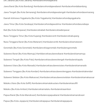
DKI Jakarta (Ibu Kota Jakarta) #ambulancehondajakarta
Jawa Barat (Ibu Kota Bandung) #ambulancehondajawabarat #ambulacehondabandung
Jawa Tengah (Ibu Kota Semarang) #ambulancehondajawatengah #ambulancehondasemarang
Daerah Istimewa Yogyakarta (Ibu Kota Yogyakarta) #ambulancehondayogyakarta
Jawa Timur (Ibu Kota Surabaya) #ambulancehondajawatimur #ambulancehondasurabaya
Bali (Ibu Kota Denpasar) #ambulancekiabali #ambulancekiadenpasar
Nusa Tenggara Timur (Ibu Kota Kupang) #ambulancentt #ambulancekiakupang
Nusa Tenggara Barat (Ibu Kota Mataram) #ambulancentb #ambulancekiamataram
Gorontalo (Ibu Kota Gorontalo) #ambulancekiagorontalo #ambulansgorontalo
Sulawesi Barat (Ibu Kota Mamuju) #amblancekiasulawesibarat #ambulanskiamamuju
Sulawesi Tengah (Ibu Kota Palu) #ambulancekiasulawesitengah #ambulanskiapalu
Sulawesi Utara (Ibu Kota Manado) #ambulancekiasulawesiutara #ambulanskiamanado
Sulawesi Tenggara (Ibu Kota Kendari) #ambulancekiasulawesitenggara #ambulanskiakendari
Sulawesi Selatan (Ibu Kota Makassar) #ambulancekiasulawesiselatan #ambulanskiamakassar
Maluku Utara (Ibu Kota Sofifi) #ambulancekiamalukuutara #ambulanskiasofifi
Maluku (Ibu Kota Ambon) #ambulancekiamaluku #ambulanskiaambon
Papua Barat (Ibu Kota Manokwari) #ambulancepapuabarat #ambulanskiamanokwari
Papua (Ibu Kota Jayapura) #ambulancekiapapua #ambulanskiajayapura