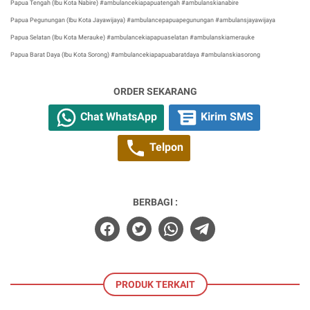
Papua Tengah (Ibu Kota Nabire) #ambulancekiapapuatengah #ambulanskianabire
Papua Pegunungan (Ibu Kota Jayawijaya) #ambulancepapuapegunungan #ambulansjayawijaya
Papua Selatan (Ibu Kota Merauke) #ambulancekiapapuaselatan #ambulanskiamerauke
Papua Barat Daya (Ibu Kota Sorong) #ambulancekiapapuabaratdaya #ambulanskiasorong
ORDER SEKARANG
Chat WhatsApp
Kirim SMS
Telpon
BERBAGI :
PRODUK TERKAIT