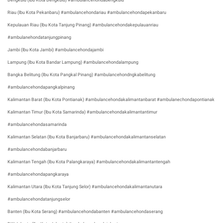
Bengkulu (Ibu Kota Bengkulu) #ambulancehondabengkulu
Riau (Ibu Kota Pekanbaru) #ambulancehondariau #ambulancehondapekanbaru
Kepulauan Riau (Ibu Kota Tanjung Pinang) #ambulancehondakepulauanriau
#ambulanehondatanjungpinang
Jambi (Ibu Kota Jambi) #ambulancehondajambi
Lampung (Ibu Kota Bandar Lampung) #ambulancehondalampung
Bangka Belitung (Ibu Kota Pangkal Pinang) #ambulancehondngkabelitung
#ambulancehondapangkalpinang
Kalimantan Barat (Ibu Kota Pontianak) #ambulancehondakalimantanbarat #ambulanechondapontianak
Kalimantan Timur (Ibu Kota Samarinda) #ambulancehondakalimantantimur
#ambulancehondasamarinda
Kalimantan Selatan (Ibu Kota Banjarbaru) #ambulancehondakalimantanselatan
#ambulancehondabanjarbaru
Kalimantan Tengah (Ibu Kota Palangkaraya) #ambulancehondakalimantantengah
#ambulancehondapangkaraya
Kalimantan Utara (Ibu Kota Tanjung Selor) #ambulancehondakalimantanutara
#ambulancehondatanjungselor
Banten (Ibu Kota Serang) #ambulancehondabanten #ambulancehondaserang