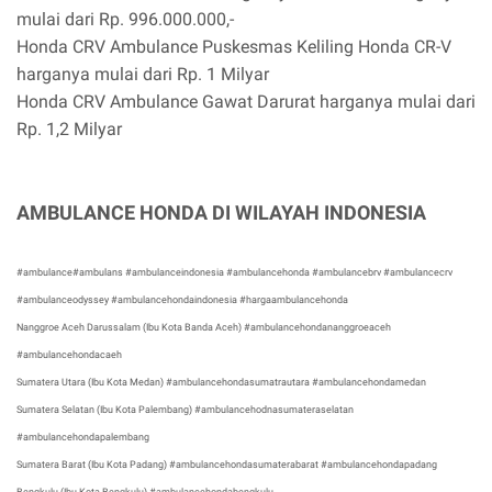
mulai dari Rp. 996.000.000,-
Honda CRV Ambulance Puskesmas Keliling Honda CR-V
harganya mulai dari Rp. 1 Milyar
Honda CRV Ambulance Gawat Darurat harganya mulai dari
Rp. 1,2 Milyar
AMBULANCE HONDA DI WILAYAH INDONESIA
#ambulance#ambulans #ambulanceindonesia #ambulancehonda #ambulancebrv #ambulancecrv
#ambulanceodyssey #ambulancehondaindonesia #hargaambulancehonda
Nanggroe Aceh Darussalam (Ibu Kota Banda Aceh) #ambulancehondananggroeaceh
#ambulancehondacaeh
Sumatera Utara (Ibu Kota Medan) #ambulancehondasumatrautara #ambulancehondamedan
Sumatera Selatan (Ibu Kota Palembang) #ambulancehodnasumateraselatan
#ambulancehondapalembang
Sumatera Barat (Ibu Kota Padang) #ambulancehondasumaterabarat #ambulancehondapadang